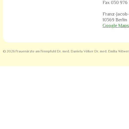
Fax 030 976
Franz-Jacob-S
10369 Berlin
Google Maps
© 2026 Frauenärzte am Fennpfuhl Dr. med. Daniela Völker Dr. med. Emilia Witwe